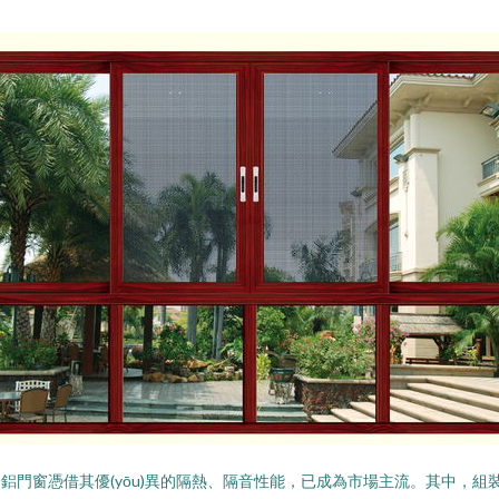
高，斷橋鋁門窗憑借其優(yōu)異的隔熱、隔音性能，已成為市場主流。其中，