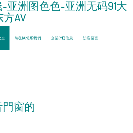
-亚洲图色色-亚洲无码91大
方AV
大全
聯(LIÁN)系我們
企業(YÈ)信息
訪客留言
音門窗的