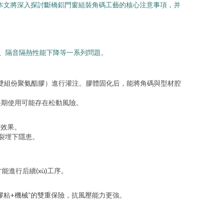
。本文將深入探討斷橋鋁門窗組裝角碼工藝的核心注意事項，并
漏雨、隔音隔熱性能下降等一系列問題。
（雙組份聚氨酯膠）進行灌注。膠體固化后，能將角碼與型材腔
長期使用可能存在松動風險。
封效果。
開裂埋下隱患。
進行后續(xù)工序。
膠粘+機械”的雙重保險，抗風壓能力更強。