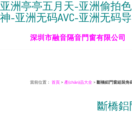
亚洲亭亭五月天-亚洲偷拍色图
神-亚洲无码AVC-亚洲无码
深圳市融音隔音門窗有限公司
當前位置：
首頁
>
產(chǎn)品大全
>
斷橋鋁門窗組裝角
斷橋鋁