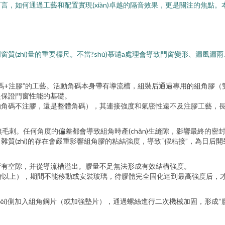
，如何通過工藝和配置實現(xiàn)卓越的隔音效果，更是關注的焦點
(zhì)量的重要標尺。不當?shù)慕谴a處理會導致門窗變形、漏風
碼+注膠”的工藝。活動角碼本身帶有導流槽，組裝后通過專用的組角膠
是保證門窗性能的基礎。
動角碼不注膠，還是整體角碼），其連接強度和氣密性遠不及注膠工藝，
毛刺。任何角度的偏差都會導致組角時產(chǎn)生縫隙，影響最終的密
質(zhì)的存在會嚴重影響組角膠的粘結強度，導致“假粘接”，為日后
所有空隙，并從導流槽溢出。膠量不足無法形成有效結構強度。
時以上），期間不能移動或安裝玻璃，待膠體完全固化達到最高強度后，才能
èi)側加入組角鋼片（或加強墊片），通過螺絲進行二次機械加固，形成“