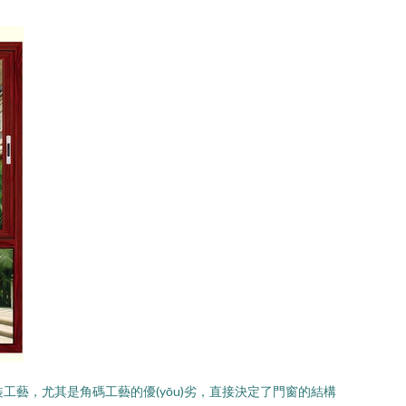
組裝工藝，尤其是角碼工藝的優(yōu)劣，直接決定了門窗的結構