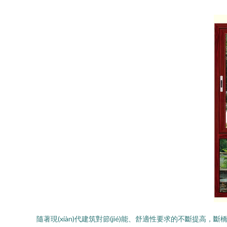
隨著現(xiàn)代建筑對節(jié)能、舒適性要求的不斷提