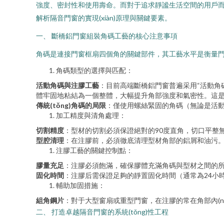
強度、密封性和使用壽命。而對于追求靜謐生活空間的用戶而言
解析隔音門窗的實現(xiàn)原理與關鍵要素。
一、 斷橋鋁門窗組裝角碼工藝的核心注意事項
角碼是連接門窗框扇四個角的關鍵部件，其工藝水平是衡量門窗質
角碼類型的選擇與匹配：
活動角碼與注膠工藝
：目前高端斷橋鋁門窗普遍采用“活動角
體牢固地粘結為一個整體，大幅提升角部強度和氣密性。這
傳統(tǒng)角碼的局限
：僅使用螺絲緊固的角碼（無論是活
加工精度與清角處理：
切割精度
：型材的切割必須保證絕對的90度直角，切口平整無
型腔清理
：在注膠前，必須徹底清理型材角部的鋁屑和油污。雜
注膠工藝的關鍵控制點：
膠量充足
：注膠必須飽滿，確保膠體充滿角碼與型材之間的
固化時間
：注膠后需保證足夠的靜置固化時間（通常為24小
輔助加固措施：
組角鋼片
：對于大型窗扇或重型門窗，在注膠的常在角部內(n
二、 打造卓越隔音門窗的系統(tǒng)性工程