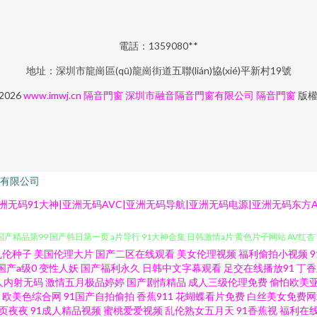
電話：1359080**
地址：深圳市龍崗區(qū)龍崗街道五聯(lián)協(xié)平新村19號
 2026
www.imwj.cn
隔音門窗
深圳市融音隔音門窗有限公司
隔音門窗
版
有限公司
洲无码91大神|亚洲无码AVC|亚洲无码导航|亚洲无码电源|亚洲无码东方A
乱伦种子
美国伦理大片
国产二区在线观看
美女伦理视频
福利偷拍小视频
导航 伊人99黑料 欧美A∨ 国产重口ts在线 99热精品66 日本小a网站 日本韩国A片 黄
国产a级0
变性人妖
国产福利永久
日韩中文字幕观看
足交在线播放91
丁香
人内射无码
激情五月极品婷婷
国产剧情精品
成人三级伦理免费
偷怕欧美
欧美色综合网
91国产自拍偷拍
香蕉911
花蝴蝶看片免费
白丝美女免费网
国产精品第99 国产韩日第一页 a片导行 91大神合集 日韩激情a片 黄色片子网站 AV红
页夜夜
91成人精品视频
蜜桃爱爱视频
乱伦熟女五月天
91香蕉视
福利在