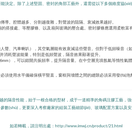
因素所能決定。除了上述堅固、密封的角部工藝外，還需從以下多個維度協(xié
的傳導。腔體越多、分割越復雜，對聲波的阻隔、衰減效果越好。
與窗扇的搭接處、等壓膠條、以及扇與玻璃的壓合處。密封膠條應選用柔軟富
人聲、汽車喇叭），其空氣層能有效衰減這些聲音。但對于低頻噪音（如交通
收并消耗聲波能量，特別是低頻聲波，隔音效果顯著提升。
+6mm），可以錯開共振頻率，提升隔音量。在中空層充填氬氣等惰性氣
必須使用水平儀確保橫平豎直，窗框與墻體之間的縫隙必須采用發(fā)
盡致。卓越的隔音性能，始于一根合格的型材，成于一道精準的角碼注膠工藝，強
數(shù)，更要深入考察廠家的組裝工藝細節(jié)、玻璃配置方案以
如若轉載，請注明出處：http://www.imwj.cn/product/21.html