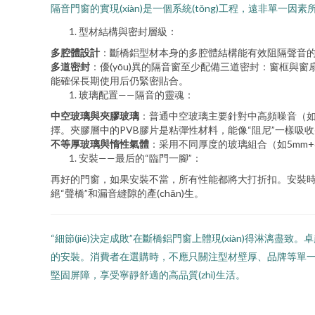
隔音門窗的實現(xiàn)是一個系統(tǒng)工程，遠非單一
型材結構與密封層級：
多腔體設計
：斷橋鋁型材本身的多腔體結構能有效阻隔聲音
多道密封
：優(yōu)異的隔音窗至少配備三道密封：窗框
能確保長期使用后仍緊密貼合。
玻璃配置——隔音的靈魂：
中空玻璃與夾膠玻璃
：普通中空玻璃主要針對中高頻噪音（如
擇。夾膠層中的PVB膠片是粘彈性材料，能像“阻尼”一樣吸
不等厚玻璃與惰性氣體
：采用不同厚度的玻璃組合（如5mm
安裝——最后的“臨門一腳”：
再好的門窗，如果安裝不當，所有性能都將大打折扣。安裝時
絕“聲橋”和漏音縫隙的產(chǎn)生。
“細節(jié)決定成敗”在斷橋鋁門窗上體現(xiàn)得淋漓
的安裝。消費者在選購時，不應只關注型材壁厚、品牌等單一參
堅固屏障，享受寧靜舒適的高品質(zhì)生活。