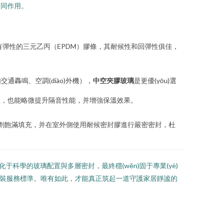
)同作用。
有彈性的三元乙丙（EPDM）膠條，其耐候性和回彈性俱佳，
轟鳴、空調(diào)外機），
中空夾膠玻璃
是更優(yōu)選
體，也能略微提升隔音性能，并增強保溫效果。
泡劑飽滿填充，并在室外側使用耐候密封膠進行嚴密密封，杜
化于科學的玻璃配置與多層密封，最終穩(wěn)固于專業(yè)
及安裝服務標準。唯有如此，才能真正筑起一道守護家居靜謐的