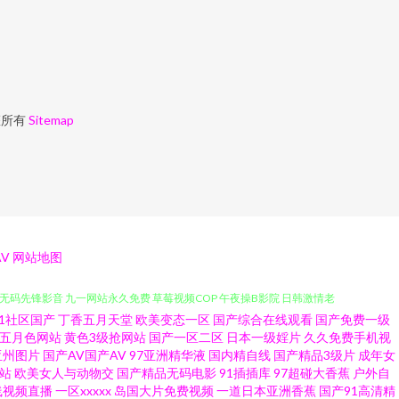
權所有
Sitemap
V
网站地图
91社区国产
丁香五月天堂
欧美变态一区
国产综合在线观看
国产免费一级
色链接在线看 超碰69 亚洲喷水 日韩精彩视频 久草首页国产 另类激情ve 国
五月色网站
黄色3级抢网站
国产一区二区
日本一级婬片
久久免费手机视
亚州图片
国产AV国产AV
97亚洲精华液
国内精自线
国产精品3级片
成年女
站
欧美女人与动物交
国产精品无码电影
91插插库
97超碰大香蕉
户外自
杏 无码先锋影音 九一网站永久免费 草莓视频COP 午夜操B影院 日韩激情老
线视频直播
一区xxxxx
岛国大片免费视频
一道日本亚洲香蕉
国产91高清精