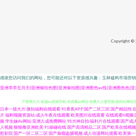
Copyright ©
感谢您访问我们的网站，您可能还对以下资源感兴趣：玉林磕构市场营销
亚洲亭亭五月天|亚洲偷拍色图|亚洲偷拍图|亚洲图色av线|亚洲图色色|亚
日本一级大片
微拍福利在线观看
91香蕉APP
国产二区三区
国产精品性
五月天导航 99大香蕉 国产人妖在线观看 91资原总站 色呦呦国产 福利撸撸
片
福利视频资源站
成人午夜在线观看
欧美图片在线观看
在线观看h视频
频
学生妹Av网站
亚洲人成免费网站
91大神自拍
福利片在线观看
国产成
人视频
狠狠撸亚洲欧美
91操碰在线
国产高清精品二区
国产欧美在线视频
产香蕉久久 操逼av资源导航 在线看av网址 免费人人妻导航 福利社网址 
慰影院
国产一区二区二区
国产偷窥盗摄视频
成人动漫网站观看
欧美第一